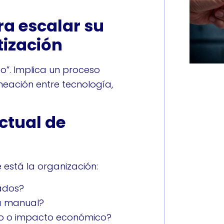
ra escalar su
tización
co”. Implica un proceso
ineación entre tecnología,
ctual de
 está la organización:
ados?
a manual?
go o impacto económico?