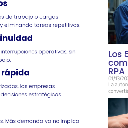
os
os de trabajo o cargas
 eliminando tareas repetitivas.
tinuidad
 interrupciones operativas, sin
Los 
bajo.
com
RPA 
 rápida
01/13/20
La autom
izados, las empresas
converti
ecisiones estratégicas.
s. Más demanda ya no implica