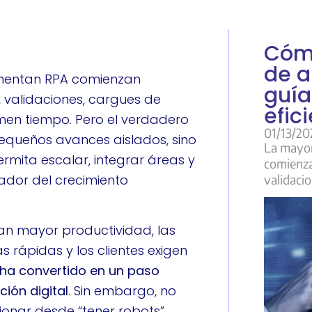
Cómo
de a
mentan RPA comienzan
guía
 validaciones, cargues de
efic
men tiempo. Pero el verdadero
01/13/20
pequeños avances aislados, sino
La mayor
ermita escalar, integrar áreas y
comienza
tador del crecimiento
validaci
an mayor productividad, las
 rápidas y los clientes exigen
 ha convertido en un paso
ión digital
. Sin embargo, no
onar desde “tener robots”