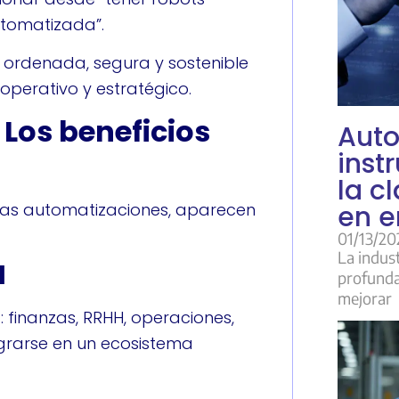
utomatizada”.
ordenada, segura y sostenible
operativo y estratégico.
 Los beneficios
Auto
inst
la c
en e
as automatizaciones, aparecen
01/13/20
La indus
l
profunda
mejorar
 finanzas, RRHH, operaciones,
tegrarse en un ecosistema