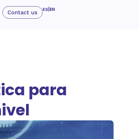
|
EN
ES
Contact us
ica para
nivel