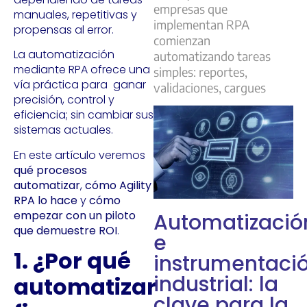
empresas que
manuales, repetitivas y
implementan RPA
propensas al error.
comienzan
La automatización
automatizando tareas
mediante RPA ofrece una
simples: reportes,
vía práctica para ganar
validaciones, cargues
precisión, control y
eficiencia; sin cambiar sus
sistemas actuales.
En este artículo veremos
qué procesos
automatizar
,
cómo Agility
RPA lo hace
y
cómo
empezar con un piloto
Automatizació
que demuestre ROI
.
e
1. ¿Por qué
instrumentaci
industrial: la
automatizar
clave para la