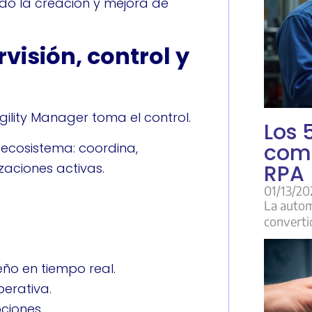
do la creación y mejora de
visión, control y
ility Manager toma el control.
Los 
com
ecosistema: coordina,
zaciones activas.
RPA 
01/13/20
La autom
converti
ño en tiempo real.
erativa.
pciones.