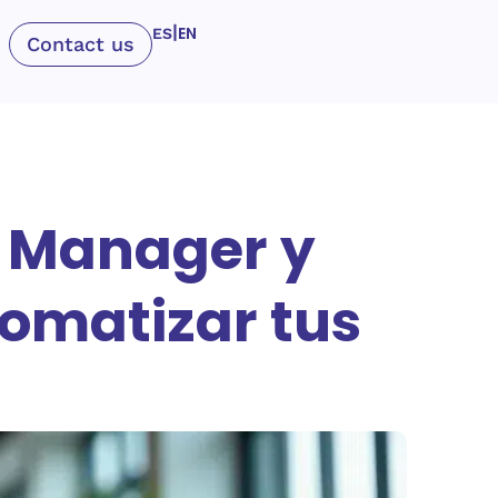
|
EN
ES
Contact us
, Manager y
tomatizar tus