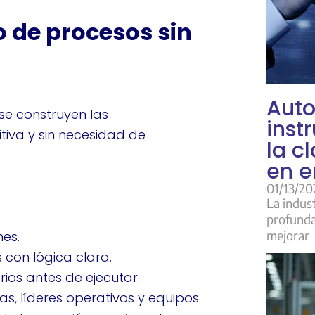
o de procesos sin
Auto
se construyen las
inst
tiva y sin necesidad de
la c
en e
01/13/20
La indus
profunda
mejorar
nes.
s con lógica clara.
ios antes de ejecutar.
as, líderes operativos y equipos