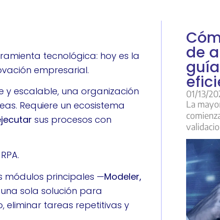
Cómo
de a
ramienta tecnológica: hoy es la
guía
nnovación empresarial.
efic
 y escalable, una organización
01/13/20
La mayor
eas. Requiere un ecosistema
comienza
ejecutar
sus procesos con
validaci
 RPA.
s módulos principales —
Modeler,
una sola solución para
eliminar tareas repetitivas y