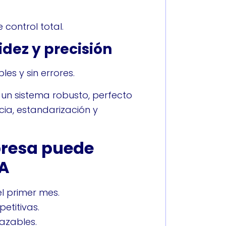
control total.
idez y precisión
es y sin errores.
n un sistema robusto, perfecto
ia, estandarización y
presa puede
PA
l primer mes.
etitivas.
azables.